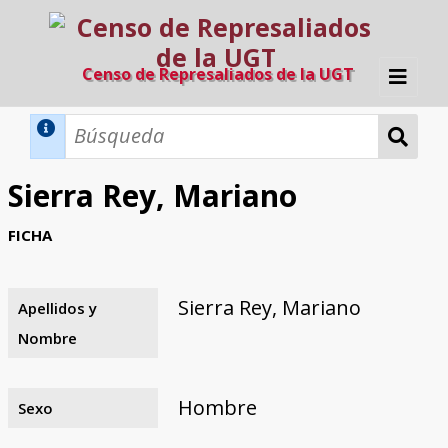
Censo de Represaliados de la UGT
Inicio
Métodos de búsqueda
Sierra Rey, Mariano
Búsqueda Dinámica
Búsqueda Avanzada
Filtros A-Z
FICHA
Directorio A-Z
Provincias de nacimiento
Profesión
Cárceles
Condenados a muerte
Condenados a muerte (con busca
Ejecutados
El proyecto
dinámica)
Sierra Rey, Mariano
Apellidos y
Razones y objetivos
El equipo
Colaboradores
Fuentes documentales
Nombre
Hombre
Sexo