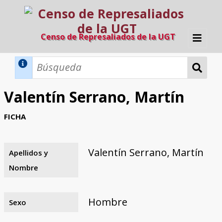
Censo de Represaliados de la UGT
Inicio
Métodos de búsqueda
Valentín Serrano, Martín
Búsqueda Dinámica
Búsqueda Avanzada
Filtros A-Z
FICHA
Directorio A-Z
Provincias de nacimiento
Profesión
Cárceles
Condenados a muerte
Condenados a muerte (con busca
Ejecutados
El proyecto
dinámica)
Valentín Serrano, Martín
Apellidos y
Razones y objetivos
El equipo
Colaboradores
Fuentes documentales
Nombre
Hombre
Sexo