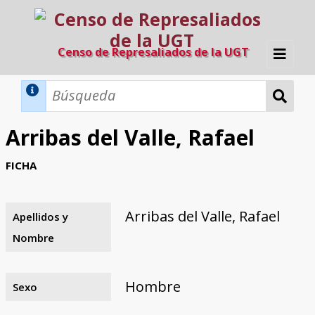
Censo de Represaliados de la UGT
Inicio
Métodos de búsqueda
Arribas del Valle, Rafael
Búsqueda Dinámica
Búsqueda Avanzada
Filtros A-Z
FICHA
Directorio A-Z
Provincias de nacimiento
Profesión
Cárceles
Condenados a muerte
Condenados a muerte (con busca
Ejecutados
El proyecto
dinámica)
Arribas del Valle, Rafael
Apellidos y
Razones y objetivos
El equipo
Colaboradores
Fuentes documentales
Nombre
Hombre
Sexo