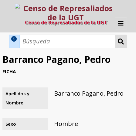
Censo de Represaliados de la UGT
Inicio
Métodos de búsqueda
Barranco Pagano, Pedro
Búsqueda Dinámica
Búsqueda Avanzada
Filtros A-Z
FICHA
Directorio A-Z
Provincias de nacimiento
Profesión
Cárceles
Condenados a muerte
Condenados a muerte (con busca
Ejecutados
El proyecto
dinámica)
Barranco Pagano, Pedro
Apellidos y
Razones y objetivos
El equipo
Colaboradores
Fuentes documentales
Nombre
Hombre
Sexo