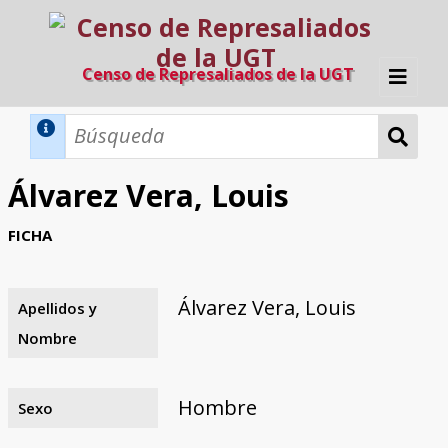
Censo de Represaliados de la UGT
Inicio
Métodos de búsqueda
Álvarez Vera, Louis
Búsqueda Dinámica
Búsqueda Avanzada
Filtros A-Z
FICHA
Directorio A-Z
Provincias de nacimiento
Profesión
Cárceles
Condenados a muerte
Condenados a muerte (con busca
Ejecutados
El proyecto
dinámica)
Álvarez Vera, Louis
Apellidos y
Razones y objetivos
El equipo
Colaboradores
Fuentes documentales
Nombre
Hombre
Sexo