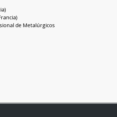
ia)
Francia)
fesional de Metalúrgicos