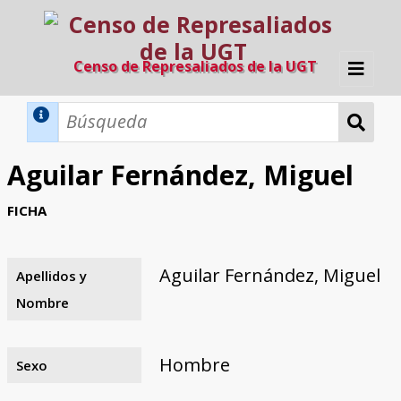
Censo de Represaliados de la UGT
Inicio
Métodos de búsqueda
Aguilar Fernández, Miguel
Búsqueda Dinámica
Búsqueda Avanzada
Filtros A-Z
FICHA
Directorio A-Z
Provincias de nacimiento
Profesión
Cárceles
Condenados a muerte
Condenados a muerte (con busca
Ejecutados
El proyecto
dinámica)
Aguilar Fernández, Miguel
Apellidos y
Razones y objetivos
El equipo
Colaboradores
Fuentes documentales
Nombre
Hombre
Sexo