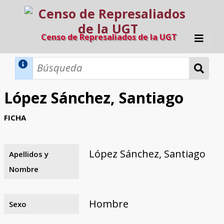
Censo de Represaliados de la UGT
Inicio
Métodos de búsqueda
López Sánchez, Santiago
Búsqueda Dinámica
Búsqueda Avanzada
Filtros A-Z
FICHA
Directorio A-Z
Provincias de nacimiento
Profesión
Cárceles
Condenados a muerte
Condenados a muerte (con busca
Ejecutados
El proyecto
dinámica)
López Sánchez, Santiago
Apellidos y
Razones y objetivos
El equipo
Colaboradores
Fuentes documentales
Nombre
Hombre
Sexo