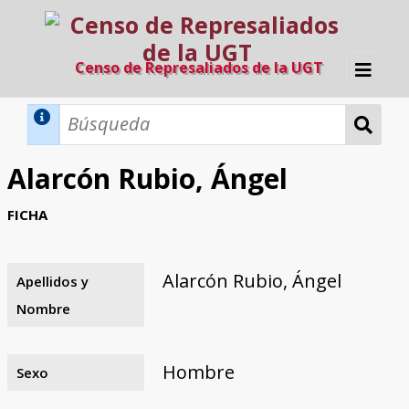
Censo de Represaliados de la UGT
Inicio
Métodos de búsqueda
Alarcón Rubio, Ángel
Búsqueda Dinámica
Búsqueda Avanzada
Filtros A-Z
FICHA
Directorio A-Z
Provincias de nacimiento
Profesión
Cárceles
Condenados a muerte
Condenados a muerte (con busca
Ejecutados
El proyecto
dinámica)
Alarcón Rubio, Ángel
Apellidos y
Razones y objetivos
El equipo
Colaboradores
Fuentes documentales
Nombre
Hombre
Sexo