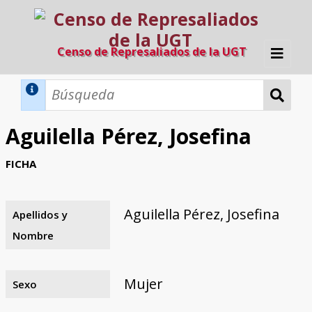
Censo de Represaliados de la UGT
Inicio
Métodos de búsqueda
Aguilella Pérez, Josefina
Búsqueda Dinámica
Búsqueda Avanzada
Filtros A-Z
FICHA
Directorio A-Z
Provincias de nacimiento
Profesión
Cárceles
Condenados a muerte
Condenados a muerte (con busca
Ejecutados
El proyecto
dinámica)
Aguilella Pérez, Josefina
Apellidos y
Razones y objetivos
El equipo
Colaboradores
Fuentes documentales
Nombre
Mujer
Sexo