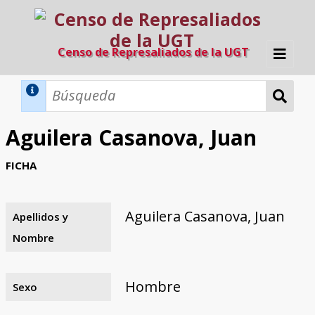
Censo de Represaliados de la UGT
Inicio
Métodos de búsqueda
Aguilera Casanova, Juan
Búsqueda Dinámica
Búsqueda Avanzada
Filtros A-Z
FICHA
Directorio A-Z
Provincias de nacimiento
Profesión
Cárceles
Condenados a muerte
Condenados a muerte (con busca
Ejecutados
El proyecto
dinámica)
Aguilera Casanova, Juan
Apellidos y
Razones y objetivos
El equipo
Colaboradores
Fuentes documentales
Nombre
Hombre
Sexo