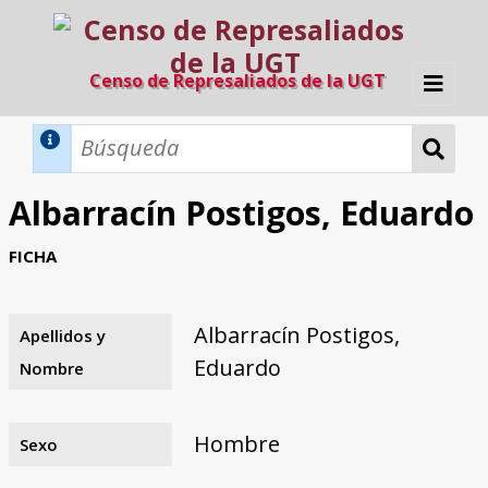
Censo de Represaliados de la UGT
Inicio
Métodos de búsqueda
Albarracín Postigos, Eduardo
Búsqueda Dinámica
Búsqueda Avanzada
Filtros A-Z
FICHA
Directorio A-Z
Provincias de nacimiento
Profesión
Cárceles
Condenados a muerte
Condenados a muerte (con busca
Ejecutados
El proyecto
dinámica)
Albarracín Postigos,
Apellidos y
Razones y objetivos
El equipo
Colaboradores
Fuentes documentales
Eduardo
Nombre
Hombre
Sexo