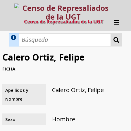
Censo de Represaliados de la UGT
Inicio
Métodos de búsqueda
Calero Ortiz, Felipe
Búsqueda Dinámica
Búsqueda Avanzada
Filtros A-Z
FICHA
Directorio A-Z
Provincias de nacimiento
Profesión
Cárceles
Condenados a muerte
Condenados a muerte (con busca
Ejecutados
El proyecto
dinámica)
Calero Ortiz, Felipe
Apellidos y
Razones y objetivos
El equipo
Colaboradores
Fuentes documentales
Nombre
Hombre
Sexo