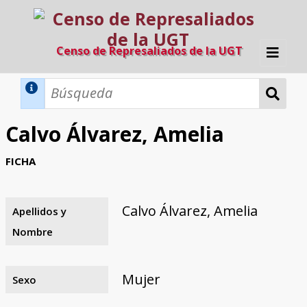
Censo de Represaliados de la UGT
Inicio
Métodos de búsqueda
Calvo Álvarez, Amelia
Búsqueda Dinámica
Búsqueda Avanzada
Filtros A-Z
FICHA
Directorio A-Z
Provincias de nacimiento
Profesión
Cárceles
Condenados a muerte
Condenados a muerte (con busca
Ejecutados
El proyecto
dinámica)
Calvo Álvarez, Amelia
Apellidos y
Razones y objetivos
El equipo
Colaboradores
Fuentes documentales
Nombre
Mujer
Sexo