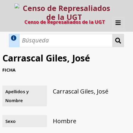
Censo de Represaliados de la UGT
Inicio
Métodos de búsqueda
Carrascal Giles, José
Búsqueda Dinámica
Búsqueda Avanzada
Filtros A-Z
FICHA
Directorio A-Z
Provincias de nacimiento
Profesión
Cárceles
Condenados a muerte
Condenados a muerte (con busca
Ejecutados
El proyecto
dinámica)
Carrascal Giles, José
Apellidos y
Razones y objetivos
El equipo
Colaboradores
Fuentes documentales
Nombre
Hombre
Sexo