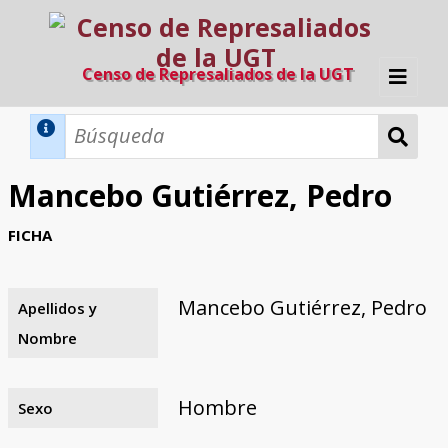
Censo de Represaliados de la UGT
Inicio
Métodos de búsqueda
Mancebo Gutiérrez, Pedro
Búsqueda Dinámica
Búsqueda Avanzada
Filtros A-Z
FICHA
Directorio A-Z
Provincias de nacimiento
Profesión
Cárceles
Condenados a muerte
Condenados a muerte (con busca
Ejecutados
El proyecto
dinámica)
Mancebo Gutiérrez, Pedro
Apellidos y
Razones y objetivos
El equipo
Colaboradores
Fuentes documentales
Nombre
Hombre
Sexo