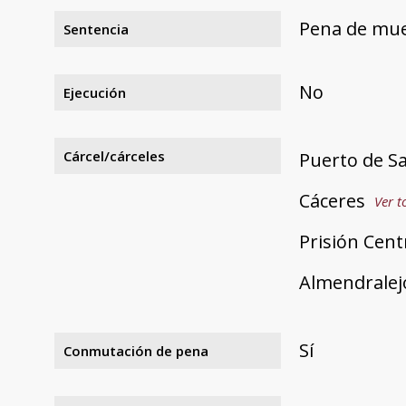
Pena de mu
Sentencia
No
Ejecución
Cárcel/cárceles
Puerto de S
Cáceres
Ver t
Prisión Cent
Almendralej
Sí
Conmutación de pena