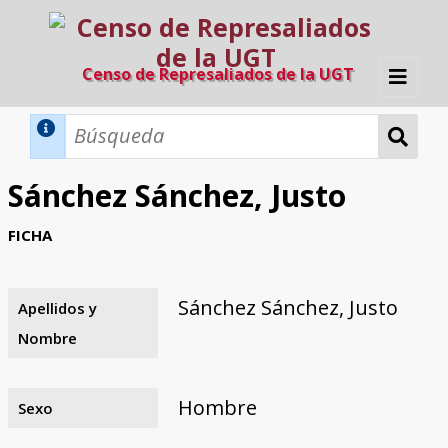
Censo de Represaliados de la UGT
Inicio
Métodos de búsqueda
Sánchez Sánchez, Justo
Búsqueda Dinámica
Búsqueda Avanzada
Filtros A-Z
FICHA
Directorio A-Z
Provincias de nacimiento
Profesión
Cárceles
Condenados a muerte
Condenados a muerte (con busca
Ejecutados
El proyecto
dinámica)
Sánchez Sánchez, Justo
Apellidos y
Razones y objetivos
El equipo
Colaboradores
Fuentes documentales
Nombre
Hombre
Sexo