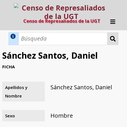
Censo de Represaliados de la UGT
Inicio
Métodos de búsqueda
Sánchez Santos, Daniel
Búsqueda Dinámica
Búsqueda Avanzada
Filtros A-Z
FICHA
Directorio A-Z
Provincias de nacimiento
Profesión
Cárceles
Condenados a muerte
Condenados a muerte (con busca
Ejecutados
El proyecto
dinámica)
Sánchez Santos, Daniel
Apellidos y
Razones y objetivos
El equipo
Colaboradores
Fuentes documentales
Nombre
Hombre
Sexo