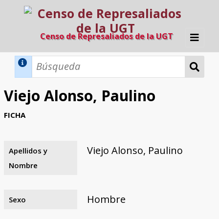
Censo de Represaliados de la UGT
Inicio
Métodos de búsqueda
Viejo Alonso, Paulino
Búsqueda Dinámica
Búsqueda Avanzada
Filtros A-Z
FICHA
Directorio A-Z
Provincias de nacimiento
Profesión
Cárceles
Condenados a muerte
Condenados a muerte (con busca
Ejecutados
El proyecto
dinámica)
Viejo Alonso, Paulino
Apellidos y
Razones y objetivos
El equipo
Colaboradores
Fuentes documentales
Nombre
Hombre
Sexo