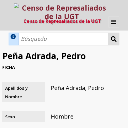
Censo de Represaliados de la UGT
Inicio
Métodos de búsqueda
Peña Adrada, Pedro
Búsqueda Dinámica
Búsqueda Avanzada
Filtros A-Z
FICHA
Directorio A-Z
Provincias de nacimiento
Profesión
Cárceles
Condenados a muerte
Condenados a muerte (con busca
Ejecutados
El proyecto
dinámica)
Peña Adrada, Pedro
Apellidos y
Razones y objetivos
El equipo
Colaboradores
Fuentes documentales
Nombre
Hombre
Sexo