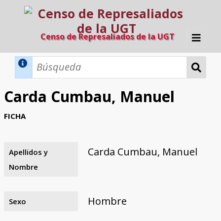
Censo de Represaliados de la UGT
Inicio
Métodos de búsqueda
Carda Cumbau, Manuel
Búsqueda Dinámica
Búsqueda Avanzada
Filtros A-Z
FICHA
Directorio A-Z
Provincias de nacimiento
Profesión
Cárceles
Condenados a muerte
Condenados a muerte (con busca
Ejecutados
El proyecto
dinámica)
Carda Cumbau, Manuel
Apellidos y
Razones y objetivos
El equipo
Colaboradores
Fuentes documentales
Nombre
Hombre
Sexo