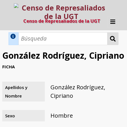
Censo de Represaliados de la UGT
Inicio
Métodos de búsqueda
González Rodríguez, Cipriano
Búsqueda Dinámica
Búsqueda Avanzada
Filtros A-Z
FICHA
Directorio A-Z
Provincias de nacimiento
Profesión
Cárceles
Condenados a muerte
Condenados a muerte (con busca
Ejecutados
El proyecto
dinámica)
González Rodríguez,
Apellidos y
Razones y objetivos
El equipo
Colaboradores
Fuentes documentales
Cipriano
Nombre
Hombre
Sexo