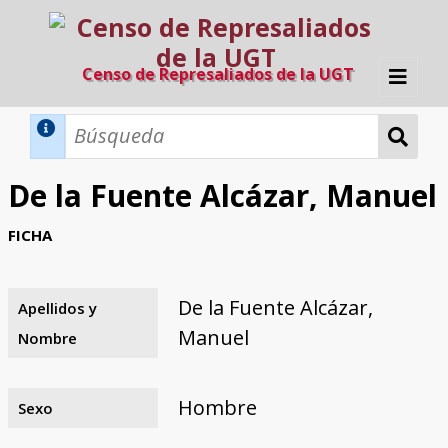
Censo de Represaliados de la UGT
Inicio
Métodos de búsqueda
De la Fuente Alcázar, Manuel
Búsqueda Dinámica
Búsqueda Avanzada
Filtros A-Z
FICHA
Directorio A-Z
Provincias de nacimiento
Profesión
Cárceles
Condenados a muerte
Condenados a muerte (con busca
Ejecutados
El proyecto
dinámica)
De la Fuente Alcázar,
Apellidos y
Razones y objetivos
El equipo
Colaboradores
Fuentes documentales
Manuel
Nombre
Hombre
Sexo