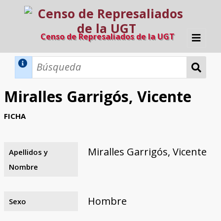
Censo de Represaliados de la UGT
Inicio
Métodos de búsqueda
Miralles Garrigós, Vicente
Búsqueda Dinámica
Búsqueda Avanzada
Filtros A-Z
FICHA
Directorio A-Z
Provincias de nacimiento
Profesión
Cárceles
Condenados a muerte
Condenados a muerte (con busca
Ejecutados
El proyecto
dinámica)
Miralles Garrigós, Vicente
Apellidos y
Razones y objetivos
El equipo
Colaboradores
Fuentes documentales
Nombre
Hombre
Sexo