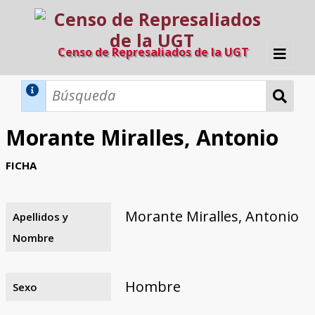
Censo de Represaliados de la UGT
Inicio
Métodos de búsqueda
Morante Miralles, Antonio
Búsqueda Dinámica
Búsqueda Avanzada
Filtros A-Z
FICHA
Directorio A-Z
Provincias de nacimiento
Profesión
Cárceles
Condenados a muerte
Condenados a muerte (con busca
Ejecutados
El proyecto
dinámica)
Morante Miralles, Antonio
Apellidos y
Razones y objetivos
El equipo
Colaboradores
Fuentes documentales
Nombre
Hombre
Sexo