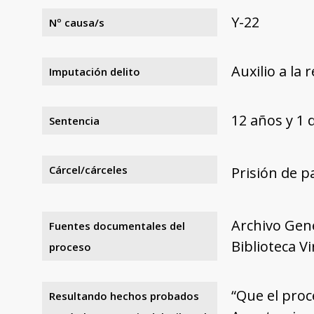
Y-22
Nº causa/s
Auxilio a la 
Imputación delito
12 años y 1 
Sentencia
Cárcel/cárceles
Prisión de pa
Archivo Gene
Fuentes documentales del
Biblioteca V
proceso
“Que el proc
Resultando hechos probados