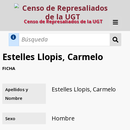
Censo de Represaliados de la UGT
Inicio
Métodos de búsqueda
Estelles Llopis, Carmelo
Búsqueda Dinámica
Búsqueda Avanzada
Filtros A-Z
FICHA
Directorio A-Z
Provincias de nacimiento
Profesión
Cárceles
Condenados a muerte
Condenados a muerte (con busca
Ejecutados
El proyecto
dinámica)
Estelles Llopis, Carmelo
Apellidos y
Razones y objetivos
El equipo
Colaboradores
Fuentes documentales
Nombre
Hombre
Sexo