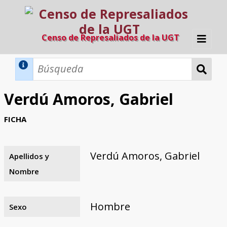
Censo de Represaliados de la UGT
Inicio
Métodos de búsqueda
Verdú Amoros, Gabriel
Búsqueda Dinámica
Búsqueda Avanzada
Filtros A-Z
FICHA
Directorio A-Z
Provincias de nacimiento
Profesión
Cárceles
Condenados a muerte
Condenados a muerte (con busca
Ejecutados
El proyecto
dinámica)
Verdú Amoros, Gabriel
Apellidos y
Razones y objetivos
El equipo
Colaboradores
Fuentes documentales
Nombre
Hombre
Sexo