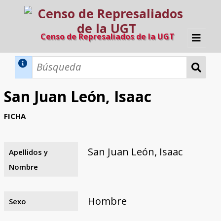
Censo de Represaliados de la UGT
Inicio
Métodos de búsqueda
San Juan León, Isaac
Búsqueda Dinámica
Búsqueda Avanzada
Filtros A-Z
FICHA
Directorio A-Z
Provincias de nacimiento
Profesión
Cárceles
Condenados a muerte
Condenados a muerte (con busca
Ejecutados
El proyecto
dinámica)
San Juan León, Isaac
Apellidos y
Razones y objetivos
El equipo
Colaboradores
Fuentes documentales
Nombre
Hombre
Sexo