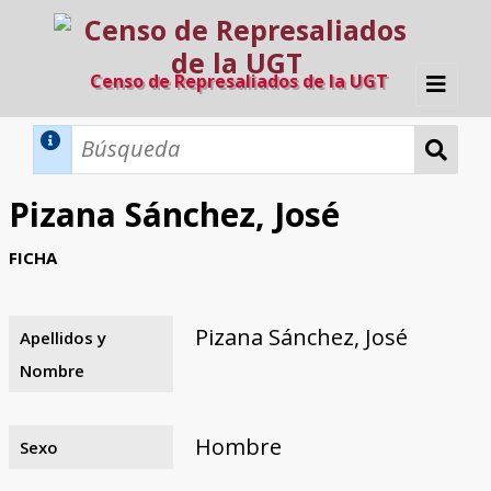
Censo de Represaliados de la UGT
Inicio
Métodos de búsqueda
Pizana Sánchez, José
Búsqueda Dinámica
Búsqueda Avanzada
Filtros A-Z
FICHA
Directorio A-Z
Provincias de nacimiento
Profesión
Cárceles
Condenados a muerte
Condenados a muerte (con busca
Ejecutados
El proyecto
dinámica)
Pizana Sánchez, José
Apellidos y
Razones y objetivos
El equipo
Colaboradores
Fuentes documentales
Nombre
Hombre
Sexo