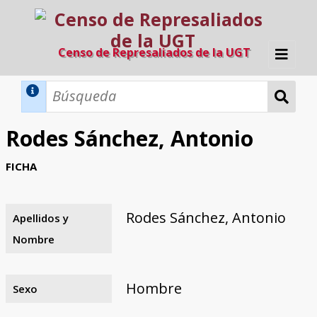
Censo de Represaliados de la UGT
Inicio
Métodos de búsqueda
Rodes Sánchez, Antonio
Búsqueda Dinámica
Búsqueda Avanzada
Filtros A-Z
FICHA
Directorio A-Z
Provincias de nacimiento
Profesión
Cárceles
Condenados a muerte
Condenados a muerte (con busca
Ejecutados
El proyecto
dinámica)
Rodes Sánchez, Antonio
Apellidos y
Razones y objetivos
El equipo
Colaboradores
Fuentes documentales
Nombre
Hombre
Sexo