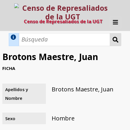
Censo de Represaliados de la UGT
Inicio
Métodos de búsqueda
Brotons Maestre, Juan
Búsqueda Dinámica
Búsqueda Avanzada
Filtros A-Z
FICHA
Directorio A-Z
Provincias de nacimiento
Profesión
Cárceles
Condenados a muerte
Condenados a muerte (con busca
Ejecutados
El proyecto
dinámica)
Brotons Maestre, Juan
Apellidos y
Razones y objetivos
El equipo
Colaboradores
Fuentes documentales
Nombre
Hombre
Sexo