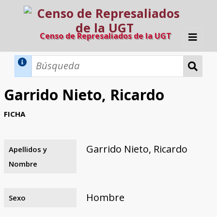
Censo de Represaliados de la UGT
Inicio
Métodos de búsqueda
Garrido Nieto, Ricardo
Búsqueda Dinámica
Búsqueda Avanzada
Filtros A-Z
FICHA
Directorio A-Z
Provincias de nacimiento
Profesión
Cárceles
Condenados a muerte
Condenados a muerte (con busca
Ejecutados
El proyecto
dinámica)
Garrido Nieto, Ricardo
Apellidos y
Razones y objetivos
El equipo
Colaboradores
Fuentes documentales
Nombre
Hombre
Sexo