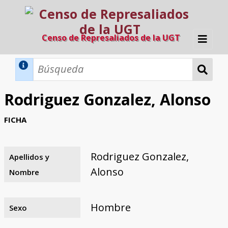
Censo de Represaliados de la UGT
Inicio
Métodos de búsqueda
Rodriguez Gonzalez, Alonso
Búsqueda Dinámica
Búsqueda Avanzada
Filtros A-Z
FICHA
Directorio A-Z
Provincias de nacimiento
Profesión
Cárceles
Condenados a muerte
Condenados a muerte (con busca
Ejecutados
El proyecto
dinámica)
Rodriguez Gonzalez,
Apellidos y
Razones y objetivos
El equipo
Colaboradores
Fuentes documentales
Alonso
Nombre
Hombre
Sexo