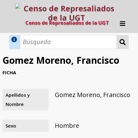
Censo de Represaliados de la UGT
Inicio
Métodos de búsqueda
Gomez Moreno, Francisco
Búsqueda Dinámica
Búsqueda Avanzada
Filtros A-Z
FICHA
Directorio A-Z
Provincias de nacimiento
Profesión
Cárceles
Condenados a muerte
Condenados a muerte (con busca
Ejecutados
El proyecto
dinámica)
Gomez Moreno, Francisco
Apellidos y
Razones y objetivos
El equipo
Colaboradores
Fuentes documentales
Nombre
Hombre
Sexo