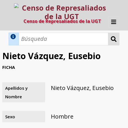
Censo de Represaliados de la UGT
Inicio
Métodos de búsqueda
Nieto Vázquez, Eusebio
Búsqueda Dinámica
Búsqueda Avanzada
Filtros A-Z
FICHA
Directorio A-Z
Provincias de nacimiento
Profesión
Cárceles
Condenados a muerte
Condenados a muerte (con busca
Ejecutados
El proyecto
dinámica)
Nieto Vázquez, Eusebio
Apellidos y
Razones y objetivos
El equipo
Colaboradores
Fuentes documentales
Nombre
Hombre
Sexo