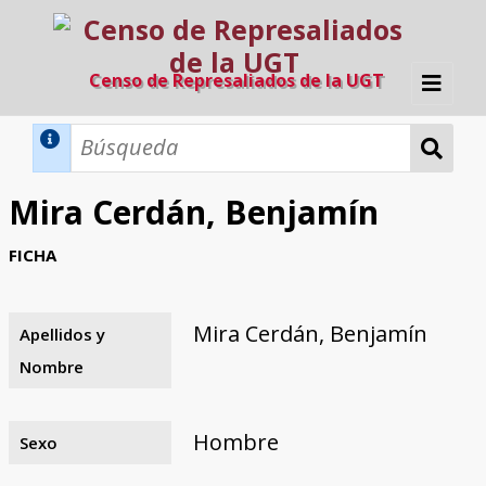
Censo de Represaliados de la UGT
Inicio
Métodos de búsqueda
Mira Cerdán, Benjamín
Búsqueda Dinámica
Búsqueda Avanzada
Filtros A-Z
FICHA
Directorio A-Z
Provincias de nacimiento
Profesión
Cárceles
Condenados a muerte
Condenados a muerte (con busca
Ejecutados
El proyecto
dinámica)
Mira Cerdán, Benjamín
Apellidos y
Razones y objetivos
El equipo
Colaboradores
Fuentes documentales
Nombre
Hombre
Sexo