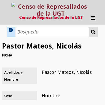
Censo de Represaliados de la UGT
Inicio
Métodos de búsqueda
Pastor Mateos, Nicolás
Búsqueda Dinámica
Búsqueda Avanzada
Filtros A-Z
FICHA
Directorio A-Z
Provincias de nacimiento
Profesión
Cárceles
Condenados a muerte
Condenados a muerte (con busca
Ejecutados
El proyecto
dinámica)
Pastor Mateos, Nicolás
Apellidos y
Razones y objetivos
El equipo
Colaboradores
Fuentes documentales
Nombre
Hombre
Sexo