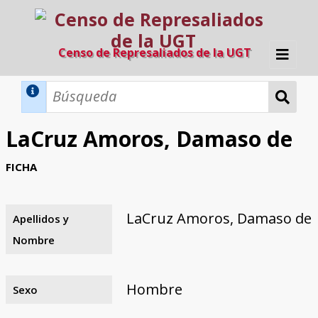
Censo de Represaliados de la UGT
Inicio
Métodos de búsqueda
LaCruz Amoros, Damaso de
Búsqueda Dinámica
Búsqueda Avanzada
Filtros A-Z
FICHA
Directorio A-Z
Provincias de nacimiento
Profesión
Cárceles
Condenados a muerte
Condenados a muerte (con busca
Ejecutados
El proyecto
dinámica)
LaCruz Amoros, Damaso de
Apellidos y
Razones y objetivos
El equipo
Colaboradores
Fuentes documentales
Nombre
Hombre
Sexo