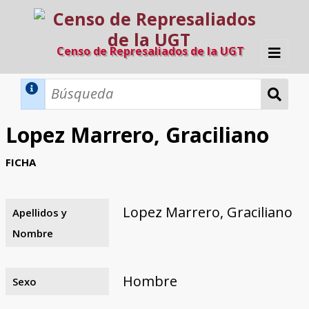
Censo de Represaliados de la UGT
Inicio
Métodos de búsqueda
Lopez Marrero, Graciliano
Búsqueda Dinámica
Búsqueda Avanzada
Filtros A-Z
FICHA
Directorio A-Z
Provincias de nacimiento
Profesión
Cárceles
Condenados a muerte
Condenados a muerte (con busca
Ejecutados
El proyecto
dinámica)
Lopez Marrero, Graciliano
Apellidos y
Razones y objetivos
El equipo
Colaboradores
Fuentes documentales
Nombre
Hombre
Sexo