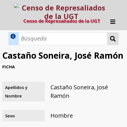
Censo de Represaliados de la UGT
Inicio
Métodos de búsqueda
Castaño Soneira, José Ramón
Búsqueda Dinámica
Búsqueda Avanzada
Filtros A-Z
FICHA
Directorio A-Z
Provincias de nacimiento
Profesión
Cárceles
Condenados a muerte
Condenados a muerte (con busca
Ejecutados
El proyecto
dinámica)
Castaño Soneira, José
Apellidos y
Razones y objetivos
El equipo
Colaboradores
Fuentes documentales
Ramón
Nombre
Hombre
Sexo