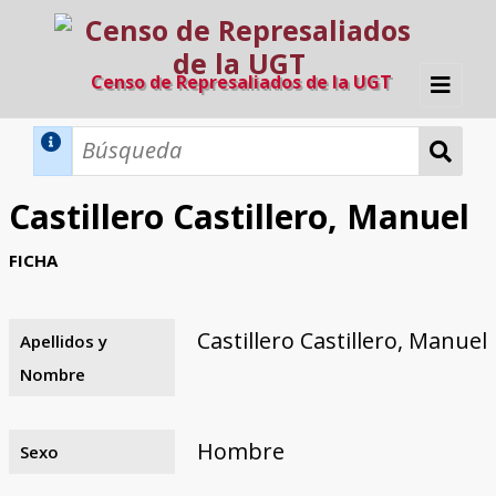
Censo de Represaliados de la UGT
Inicio
Métodos de búsqueda
Castillero Castillero, Manuel
Búsqueda Dinámica
Búsqueda Avanzada
Filtros A-Z
FICHA
Directorio A-Z
Provincias de nacimiento
Profesión
Cárceles
Condenados a muerte
Condenados a muerte (con busca
Ejecutados
El proyecto
dinámica)
Castillero Castillero, Manuel
Apellidos y
Razones y objetivos
El equipo
Colaboradores
Fuentes documentales
Nombre
Hombre
Sexo