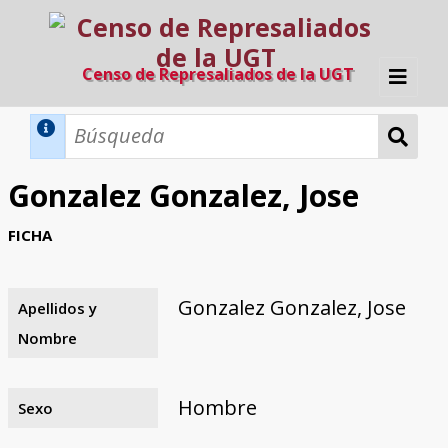
Censo de Represaliados de la UGT
Inicio
Métodos de búsqueda
Gonzalez Gonzalez, Jose
Búsqueda Dinámica
Búsqueda Avanzada
Filtros A-Z
FICHA
Directorio A-Z
Provincias de nacimiento
Profesión
Cárceles
Condenados a muerte
Condenados a muerte (con busca
Ejecutados
El proyecto
dinámica)
Gonzalez Gonzalez, Jose
Apellidos y
Razones y objetivos
El equipo
Colaboradores
Fuentes documentales
Nombre
Hombre
Sexo