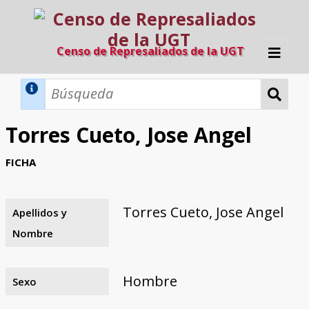
Censo de Represaliados de la UGT
Inicio
Métodos de búsqueda
Torres Cueto, Jose Angel
Búsqueda Dinámica
Búsqueda Avanzada
Filtros A-Z
FICHA
Directorio A-Z
Provincias de nacimiento
Profesión
Cárceles
Condenados a muerte
Condenados a muerte (con busca
Ejecutados
El proyecto
dinámica)
Torres Cueto, Jose Angel
Apellidos y
Razones y objetivos
El equipo
Colaboradores
Fuentes documentales
Nombre
Hombre
Sexo