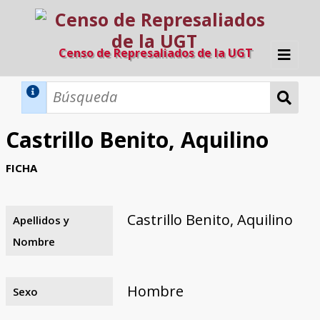
Censo de Represaliados de la UGT
Inicio
Métodos de búsqueda
Castrillo Benito, Aquilino
Búsqueda Dinámica
Búsqueda Avanzada
Filtros A-Z
FICHA
Directorio A-Z
Provincias de nacimiento
Profesión
Cárceles
Condenados a muerte
Condenados a muerte (con busca
Ejecutados
El proyecto
dinámica)
Castrillo Benito, Aquilino
Apellidos y
Razones y objetivos
El equipo
Colaboradores
Fuentes documentales
Nombre
Hombre
Sexo