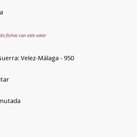
a
do fichas con este valor
uerra: Velez-Málaga - 950
itar
mutada