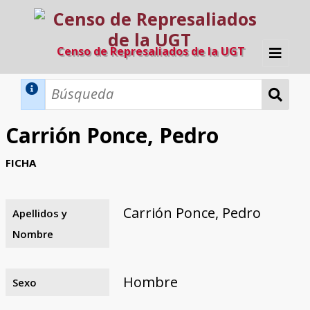
Censo de Represaliados de la UGT
Inicio
Métodos de búsqueda
Carrión Ponce, Pedro
Búsqueda Dinámica
Búsqueda Avanzada
Filtros A-Z
FICHA
Directorio A-Z
Provincias de nacimiento
Profesión
Cárceles
Condenados a muerte
Condenados a muerte (con busca
Ejecutados
El proyecto
dinámica)
Carrión Ponce, Pedro
Apellidos y
Razones y objetivos
El equipo
Colaboradores
Fuentes documentales
Nombre
Hombre
Sexo