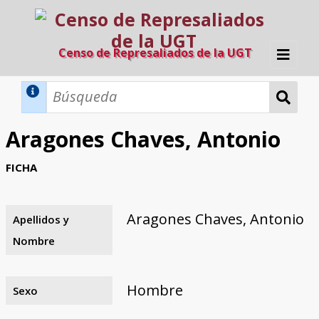
Censo de Represaliados de la UGT
Inicio
Métodos de búsqueda
Aragones Chaves, Antonio
Búsqueda Dinámica
Búsqueda Avanzada
Filtros A-Z
FICHA
Directorio A-Z
Provincias de nacimiento
Profesión
Cárceles
Condenados a muerte
Condenados a muerte (con busca
Ejecutados
El proyecto
dinámica)
Aragones Chaves, Antonio
Apellidos y
Razones y objetivos
El equipo
Colaboradores
Fuentes documentales
Nombre
Hombre
Sexo