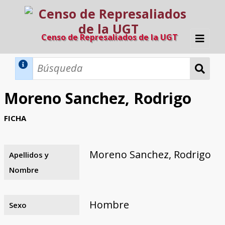
Censo de Represaliados de la UGT
Inicio
Métodos de búsqueda
Moreno Sanchez, Rodrigo
Búsqueda Dinámica
Búsqueda Avanzada
Filtros A-Z
FICHA
Directorio A-Z
Provincias de nacimiento
Profesión
Cárceles
Condenados a muerte
Condenados a muerte (con busca
Ejecutados
El proyecto
dinámica)
Moreno Sanchez, Rodrigo
Apellidos y
Razones y objetivos
El equipo
Colaboradores
Fuentes documentales
Nombre
Hombre
Sexo